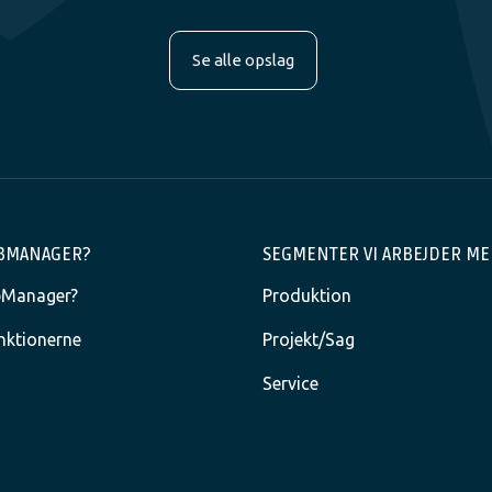
Se alle opslag
OBMANAGER?
SEGMENTER VI ARBEJDER M
bManager?
Produktion
nktionerne
Projekt/Sag
Service