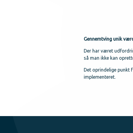
Gennemtving unik værdi
Der har været udfordri
så man ikke kan oprette
Det oprindelige p
unkt 
implementeret.